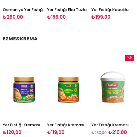
tığı Jumbo Tuzlu
Osmaniye Yer Fıstığı Jumbo Tuzsuz
Yer Fıstığı Eko Tuzlu
Yer Fıstığı Kabuklu Tuzlu
₺280,00
₺156,00
₺199,00
EZME&KREMA
%9
rim
İndirim
dirim
%9İndi
ŞEKER İLAVESİZ
Yer Fıstığı Kreması Şekersiz 330 g
Yer Fıstığı Kreması Şekerli 330 g
Yer Fıstığı Kreması Parçacıklı-Şekerli 1000g
₺120,00
₺119,00
₺210,00
₺230,00