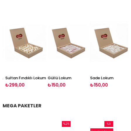
Lokum
Sultan Fındıklı Lokum
Güllü Lokum
Sade Lokum
₺299,00
₺150,00
₺150,00
MEGA PAKETLER
%25
%9
%13
İndirim
İndirim
İndiri