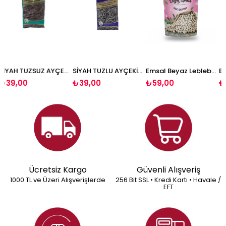
SİYAH TUZSUZ AYÇEKİRDEĞİ 180 G
SİYAH TUZLU AYÇEKİRDEĞİ 180 GR
Emsal Beyaz Leblebi 200 G
Emsal Kavrulmuş Kaju 150 G
₺39,00
₺59,00
₺139,00
Ücretsiz Kargo
Güvenli Alışveriş
1000 TL ve Üzeri Alışverişlerde
256 Bit SSL • Kredi Kartı • Havale /
EFT